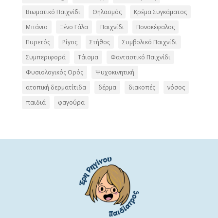
Βιωματικό Παιχνίδι
Θηλασμός
Κρέμα Συγκάματος
Μπάνιο
Ξένο Γάλα
Παιχνίδι
Πονοκέφαλος
Πυρετός
Ρίγος
Στήθος
Συμβολικό Παιχνίδι
Συμπεριφορά
Τάισμα
Φανταστικό Παιχνίδι
Φυσιολογικός Ορός
Ψυχοκινητική
ατοπική δερματίτιδα
δέρμα
διακοπές
νόσος
παιδιά
φαγούρα