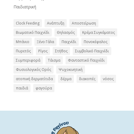
Παιδιατρική
Clock Feeding
Ανάπτυξη
Αποστείρωση
Βιωματικό Παιχνίδι
Θηλασμός
Κρέμα Συγκάματος
Μπάνιο
Ξένο Γάλα
Παιχνίδι
Πονοκέφαλος
Πυρετός
Ρίγος
Στήθος
Συμβολικό Παιχνίδι
Συμπεριφορά
Τάισμα
Φανταστικό Παιχνίδι
Φυσιολογικός Ορός
Ψυχοκινητική
ατοπική δερματίτιδα
δέρμα
διακοπές
νόσος
παιδιά
φαγούρα