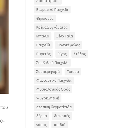
Αποστείρωση
Βιωματικό Παιχνίδι
Θηλασμός
Κρέμα Συγκάματος
Μπάνιο
Ξένο Γάλα
Παιχνίδι
Πονοκέφαλος
Πυρετός
Ρίγος
Στήθος
Συμβολικό Παιχνίδι
Συμπεριφορά
Τάισμα
Φανταστικό Παιχνίδι
Φυσιολογικός Ορός
Ψυχοκινητική
 που
ατοπική δερματίτιδα
δέρμα
διακοπές
ζει
νόσος
παιδιά