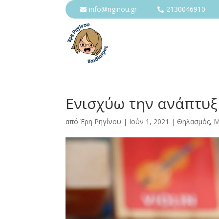
info@riginou.gr
2130046910


Ενισχύω την ανάπτυξ
από
Έρη Ρηγίνου
|
Ιούν 1, 2021
|
Θηλασμός
,
Μ