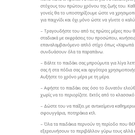
στόχους του πρώτου χρόνου της ζωής του. Καθη
γονείς θα το υποστηρίξουμε ώστε να χρησιμοπ
για παιχνίδι και όχι μόνο ώστε να γίνετε ο κα
– Τραγουδήστε του από τις πρώτες μέρες που θ
σταδιακά με εκφράσεις του προσώπου, κινήσεις 
επαναλαμβανόμενο απλό στίχο όπως «Χαρωπά τ
συνδυάσουν όλα τα παραπάνω.
– Βάλτε το παιδάκι σας μπρούμυτα για λίγα λε
σας ή στα πόδια σας και αργότερα χρησιμοποιήσ
Αυξήστε το χρόνο μέρα με τη μέρα.
– Αφήστε το παιδάκι σας όσο το δυνατόν ελεύ
χωρίς να το περιορίζετε. Εκτός από το κλασσικ
– Δώστε του να παίξει με αντικείμενα καθημερ
σφουγγάρια, ποτηράκια κτλ.
– Όλα τα παιδάκια περνούν τη περίοδο που θέ
εξερευνήσουν το περιβάλλον γύρω τους αλλά κα