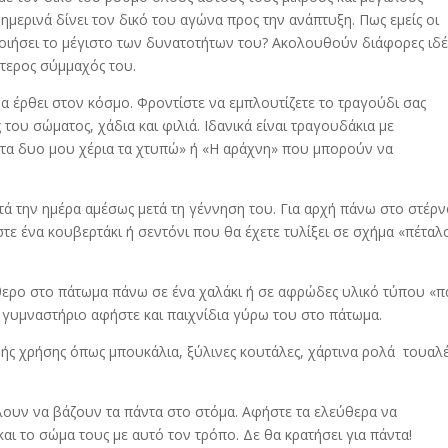
μερινά δίνει τον δικό του αγώνα προς την ανάπτυξη. Πως εμείς οι
οιήσει το μέγιστο των δυνατοτήτων του? Ακολουθούν διάφορες ιδέ
λύτερος σύμμαχός του.
α έρθει στον κόσμο. Φροντίστε να εμπλουτίζετε το τραγούδι σας
του σώματος, χάδια και φιλιά. Ιδανικά είναι τραγουδάκια με
α δυο μου χέρια τα χτυπώ» ή «Η αράχνη» που μπορούν να
πτά την ημέρα αμέσως μετά τη γέννηση του. Για αρχή πάνω στο στέρ
τε ένα κουβερτάκι ή σεντόνι που θα έχετε τυλίξει σε σχήμα «πέταλ
θερο στο πάτωμα πάνω σε ένα χαλάκι ή σε αφρώδες υλικό τύπου «π
ό γυμναστήριο αφήστε και παιχνίδια γύρω του στο πάτωμα.
ινής χρήσης όπως μπουκάλια, ξύλινες κουτάλες, χάρτινα ρολά τουαλέ
λουν να βάζουν τα πάντα στο στόμα. Αφήστε τα ελεύθερα να
ι το σώμα τους με αυτό τον τρόπο. Δε θα κρατήσει για πάντα!