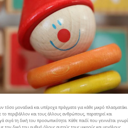
ν τόσο μοναδικά και υπέροχα πράγματα για κάθε μικρό πλασματάκι
ε το περιβάλλον και τους άλλους ανθρώπους, παρατηρεί και
ι σιγά σιγά τη δική του προσωπικότητα. Κάθε παιδί που γεννιέται γνωρί
ι με τον δικό του ρυθμό όλους αυτούς τους μικρούς και μεγάλους