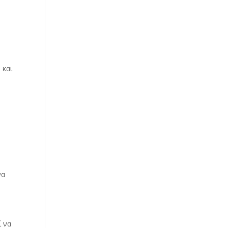
 και
να
ί να