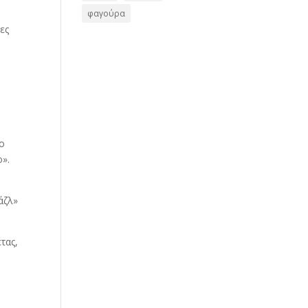
φαγούρα
ες
νο
ο».
άζλ»
τας,