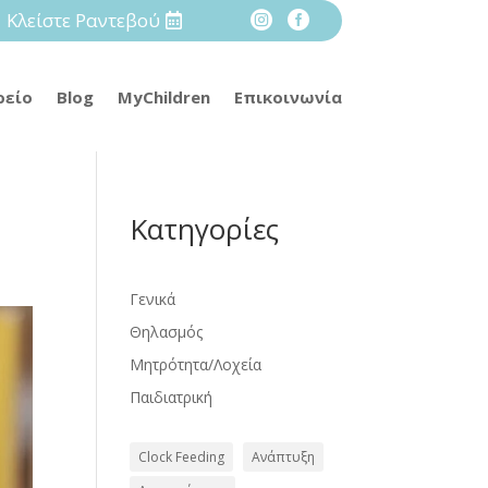
Κλείστε Ραντεβού


ρείο
Blog
MyChildren
Επικοινωνία
Κατηγορίες
Γενικά
Θηλασμός
Μητρότητα/Λοχεία
Παιδιατρική
Clock Feeding
Ανάπτυξη