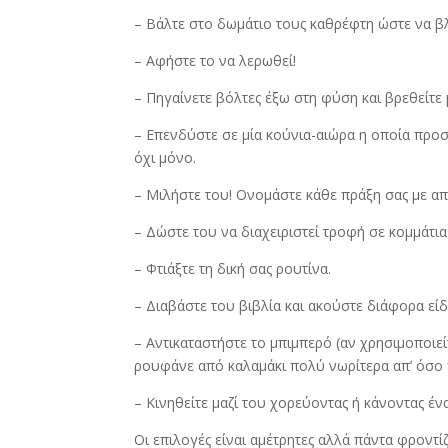
– Βάλτε στο δωμάτιο τους καθρέφτη ώστε να β
– Αφήστε το να λερωθεί!
– Πηγαίνετε βόλτες έξω στη φύση και βρεθείτε 
– Επενδύστε σε μία κούνια-αιώρα η οποία προσ
όχι μόνο.
– Μιλήστε του! Ονομάστε κάθε πράξη σας με απλ
– Δώστε του να διαχειριστεί τροφή σε κομμάτια
– Φτιάξτε τη δική σας ρουτίνα.
– Διαβάστε του βιβλία και ακούστε διάφορα είδ
– Αντικαταστήστε το μπιμπερό (αν χρησιμοποι
ρουφάνε από καλαμάκι πολύ νωρίτερα απ’ όσο 
– Κινηθείτε μαζί του χορεύοντας ή κάνοντας έν
Οι επιλογές είναι αμέτρητες αλλά πάντα φροντί