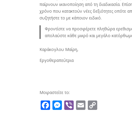
παίρνουν ικανοποίηση από τη διαδικασία. Επίση
χρόνο που κατακτούν νέες δεξιότητες οπότε α
συζητήστε το με κάποιον ειδικό.
Φροντίστε να προσφέρετε πληθώρα ερεθισμάτω
απολαύστε κάθε μικρό και μεγάλο κατόρθωμά
Καράκογλου Μαίρη,
Εργοθεραπεύτρια
Μοιραστείτε το:
F
M
Vi
E
C
ac
e
b
m
o
e
ss
er
ai
p