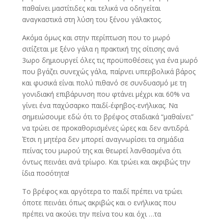
παθαίνει μαστίτιδες και τελικά να οδηγείται
αναγκαστικά στη λύση του ξένου γάλακτος.
Ακόμα όμως και στην περίπτωση που το μωρό
σιτίζεται με ξένο γάλα η πρακτική της σίτισης ανά
3ωρο δημιουργεί όλες τις προϋποθέσεις για ένα μωρό
που βγάζει συνεχώς γάλα, παίρνει υπερβολικά βάρος
και φυσικά είναι πολύ πιθανό σε συνδυασμό με τη
γονιδιακή επιβάρυνση που φτάνει μέχρι και 60% να
γίνει ένα παχύσαρκο παιδί-έφηβος-ενήλικας. Να
σημειώσουμε εδώ ότι το βρέφος σταδιακά “μαθαίνει”
να τρώει σε προκαθορισμένες ώρες και δεν αντιδρά.
Έτσι η μητέρα δεν μπορεί αναγνωρίσει τα σημάδια
πείνας του μωρού της και θεωρεί λανθασμένα ότι
όντως πεινάει ανά τρίωρο. Και τρώει και ακριβώς την
ίδια ποσότητα!
Το βρέφος και αργότερα το παιδί πρέπει να τρώει
όποτε πεινάει όπως ακριβώς και ο ενήλικας που
πρέπει να ακούει την πείνα του και όχι …τα