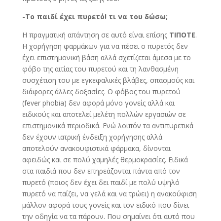
-Το παιδί έχει πυρετό! τι να του δώσω;
Η πραγματική απάντηση σε αυτό είναι επίσης
ΤΙΠΟΤΕ
.
Η χορήγηση φαρμάκων για να πέσει ο πυρετός δεν
έχει επιστημονική βάση αλλά σχετίζεται άμεσα με το
φόβο της αιτίας του πυρετού και τη λανθασμένη
συσχέτιση του με εγκεφαλικές βλάβες, σπασμούς και
διάφορες άλλες δοξασίες. Ο φόβος του πυρετού
(fever phobia) δεν αφορά μόνο γονείς αλλά και
ειδικούς και αποτελεί μελέτη πολλών εργασιών σε
επιστημονικά περιοδικά. Ενώ λοιπόν τα αντιπυρετικά
δεν έχουν ιατρική ένδειξη χορήγησης αλλά
αποτελούν ανακουφιστικά φάρμακα, δίνονται
αφειδώς και σε πολύ χαμηλές θερμοκρασίες. Ειδικά
στα παιδιά που δεν επηρεάζονται πάντα από τον
πυρετό (ποιος δεν έχει δει παιδί με πολύ υψηλό
πυρετό να παίζει, να γελά και να τρώει) η ανακούφιση
μάλλον αφορά τους γονείς και τον ειδικό που δίνει
την οδηγία να τα πάρουν. Που σημαίνει ότι αυτό που