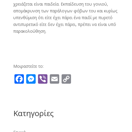
χρειάζεται είναι παιδεία. Εκπαίδευση του γονιού,
απομάκρυνση των παράλογων φόβων του και κυρίως
υπενθύμιση ότι είτε έχει πάρει ένα παιδί με πυρετό
αντιπυρετικό είτε δεν έχει πάρει, πρέπει να είναι υπό
παρακολούθηση.
Μοιραστείτε το:
F
M
Vi
E
C
ac
e
b
m
o
e
ss
er
ai
p
b
e
l
y
Κατηγορίες
o
n
Li
o
g
n