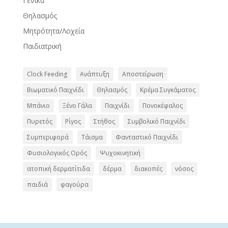
k
er
k
Γενικά
Θηλασμός
Μητρότητα/Λοχεία
Παιδιατρική
Clock Feeding
Ανάπτυξη
Αποστείρωση
Βιωματικό Παιχνίδι
Θηλασμός
Κρέμα Συγκάματος
Μπάνιο
Ξένο Γάλα
Παιχνίδι
Πονοκέφαλος
Πυρετός
Ρίγος
Στήθος
Συμβολικό Παιχνίδι
Συμπεριφορά
Τάισμα
Φανταστικό Παιχνίδι
Φυσιολογικός Ορός
Ψυχοκινητική
ατοπική δερματίτιδα
δέρμα
διακοπές
νόσος
παιδιά
φαγούρα